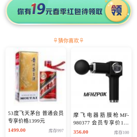
猜你喜欢
53度飞天茅台 普通会员
摩飞电器筋膜枪MF-
专享价格1399元
980377 会员专享价199
1499.00
元
库存997
356.00
库存100