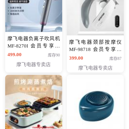
摩飞电器负离子吹风机
摩飞电器颈部按摩仪
MF-8270I 会员专享价
MF-98718 会员专享价
369元
499.00
库存90
299元
399.00
库存87
摩飞电器专卖店
摩飞电器专卖店