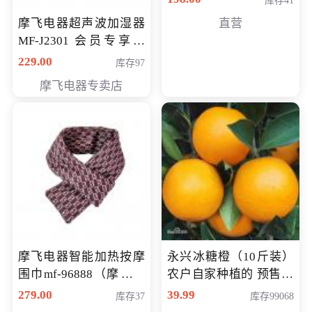
库存41
摩飞电器超声波加湿器
直营
MF-J2301 会员专享价
168元
229.00
库存97
摩飞电器专卖店
摩飞电器智能加热按摩
永兴冰糖橙（10斤装）
围巾mf-96888（摩飞电
农户自家种植的 预售10
器智能加热按摩围脖mf-
万斤 会员包邮专享价
279.00
39.99
库存37
库存99068
96888） 会员专享价168
29.99元