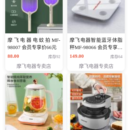
摩飞电器电蚊拍MF-
摩飞电器智能蓝牙体脂
98007 会员专享价66元
秤MF-98066 会员专享价
98元
88.00
149.00
库存92
库存64
摩飞电器专卖店
摩飞电器专卖店