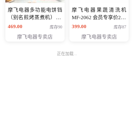
摩飞电器多功能电饼铛
摩飞电器果蔬清洗机
（别名煎烤蒸煮机） 型
MF-2062 会员专享价268
号MF-8888B 会员专享
元
469.00
399.00
库存90
库存87
价389元
摩飞电器专卖店
摩飞电器专卖店
正在加载...