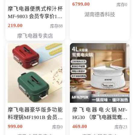
6799.00
库存0
摩飞电器便携式榨汁杯
湖南德香科技
MF-9803 会员专享价138
元
219.00
库存88
摩飞电器专卖店
摩飞电器豪华版多功能
摩飞电器电火锅MF-
料理锅MF1901B 会员专
HG30 （摩飞电器鸳鸯锅
享价668元
MF-HG30 ） 会员专享价
999.00
469.00
库存0
库存23
319元