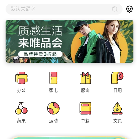
默认关键字
办公
家电
服饰
日用
蔬果
运动
书籍
文具