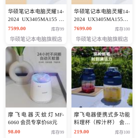
华硕笔记本电脑灵耀14-
华硕笔记本电脑灵耀14-
2024 UX3405MA155冰
2024 UX3405MA155夜
川银 oled 智慧轻薄本 会
空蓝 oled 智慧轻薄本 会
7599.00
7699.00
库存99
库存100
员专享价6898元
员专享价6998元
华硕笔记本电脑旗舰店
华硕笔记本电脑旗舰店
摩飞电器灭蚊灯MF-
摩飞电器便携式多功能
6060 会员专享价68元
料理杯（榨汁杯） 会员
专享价118元
98.00
219.00
库存99
库存100