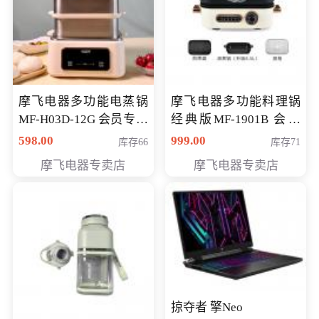
摩飞电器多功能电蒸锅
摩飞电器多功能料理锅
MF-H03D-12G 会员专享
经典版MF-1901B 会员
价398元
专享价399元
598.00
999.00
库存66
库存71
摩飞电器专卖店
摩飞电器专卖店
掠夺者 擎Neo