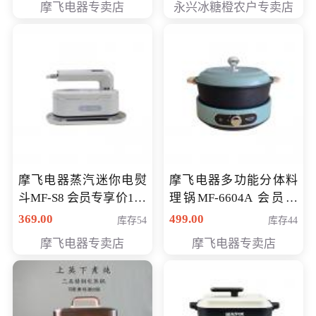
摩飞电器专卖店
永兴冰糖橙农户专卖店
元
摩飞电器蒸汽迷你电熨
摩飞电器多功能分体料
斗MF-S8 会员专享价168
理锅MF-6604A 会员专
元
享价288元
369.00
499.00
库存54
库存44
摩飞电器专卖店
摩飞电器专卖店