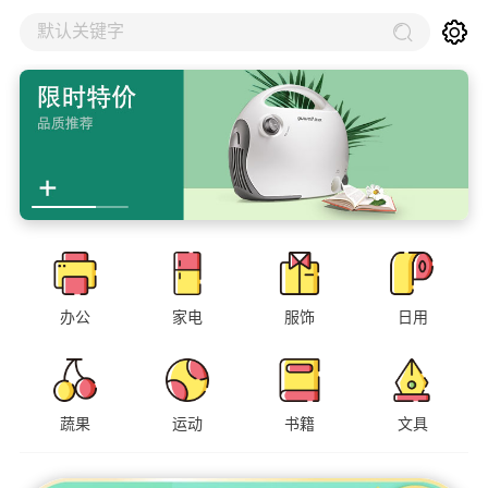
默认关键字
办公
家电
服饰
日用
蔬果
运动
书籍
文具