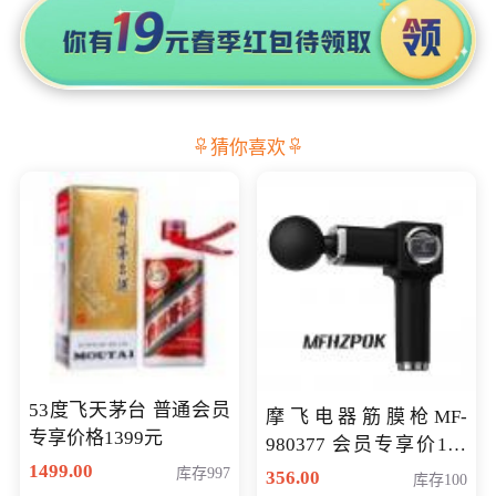
猜你喜欢
53度飞天茅台 普通会员
摩飞电器筋膜枪MF-
专享价格1399元
980377 会员专享价199
1499.00
元
库存997
356.00
库存100