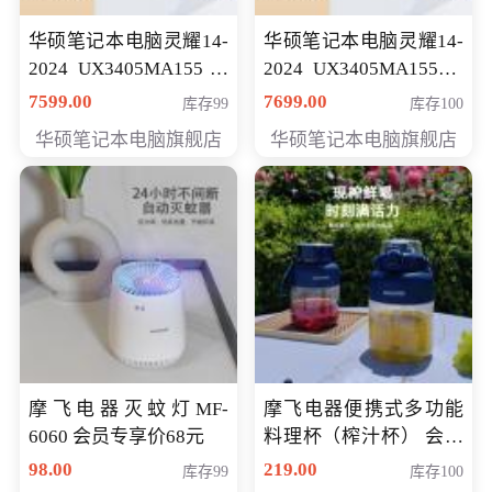
华硕笔记本电脑灵耀14-
华硕笔记本电脑灵耀14-
2024 UX3405MA155冰
2024 UX3405MA155夜
川银 oled 智慧轻薄本 会
空蓝 oled 智慧轻薄本 会
7599.00
7699.00
库存99
库存100
员专享价6898元
员专享价6998元
华硕笔记本电脑旗舰店
华硕笔记本电脑旗舰店
摩飞电器灭蚊灯MF-
摩飞电器便携式多功能
6060 会员专享价68元
料理杯（榨汁杯） 会员
专享价118元
98.00
219.00
库存99
库存100