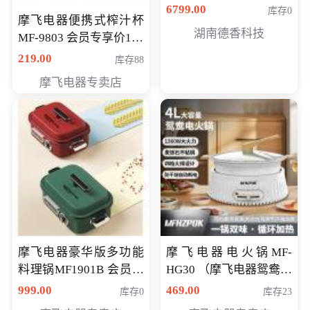
6799.00
库存0
摩飞电器便携式榨汁杯
湖南德香科技
MF-9803 会员专享价138
元
219.00
库存88
摩飞电器专卖店
摩飞电器豪华版多功能
摩飞电器电火锅MF-
料理锅MF1901B 会员专
HG30 （摩飞电器鸳鸯锅
享价668元
MF-HG30 ） 会员专享价
999.00
469.00
库存0
库存23
319元