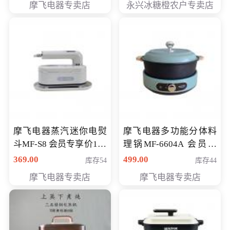
摩飞电器专卖店
永兴冰糖橙农户专卖店
元
摩飞电器蒸汽迷你电熨
摩飞电器多功能分体料
斗MF-S8 会员专享价168
理锅MF-6604A 会员专
元
享价288元
369.00
499.00
库存54
库存44
摩飞电器专卖店
摩飞电器专卖店