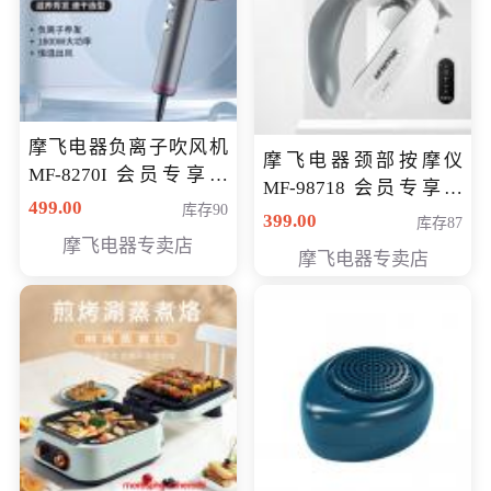
摩飞电器负离子吹风机
摩飞电器颈部按摩仪
MF-8270I 会员专享价
MF-98718 会员专享价
369元
499.00
库存90
299元
399.00
库存87
摩飞电器专卖店
摩飞电器专卖店