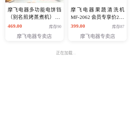
摩飞电器多功能电饼铛
摩飞电器果蔬清洗机
（别名煎烤蒸煮机） 型
MF-2062 会员专享价268
号MF-8888B 会员专享
元
469.00
399.00
库存90
库存87
价389元
摩飞电器专卖店
摩飞电器专卖店
正在加载...