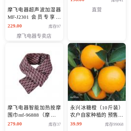
库存41
摩飞电器超声波加湿器
直营
MF-J2301 会员专享价
168元
229.00
库存97
摩飞电器专卖店
摩飞电器智能加热按摩
永兴冰糖橙（10斤装）
围巾mf-96888（摩飞电
农户自家种植的 预售10
器智能加热按摩围脖mf-
万斤 会员包邮专享价
279.00
39.99
库存37
库存99068
96888） 会员专享价168
29.99元