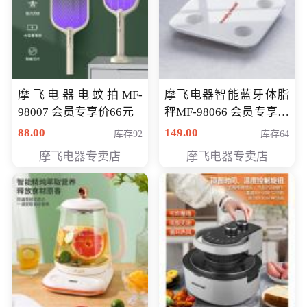
摩飞电器电蚊拍MF-
摩飞电器智能蓝牙体脂
98007 会员专享价66元
秤MF-98066 会员专享价
98元
88.00
149.00
库存92
库存64
摩飞电器专卖店
摩飞电器专卖店