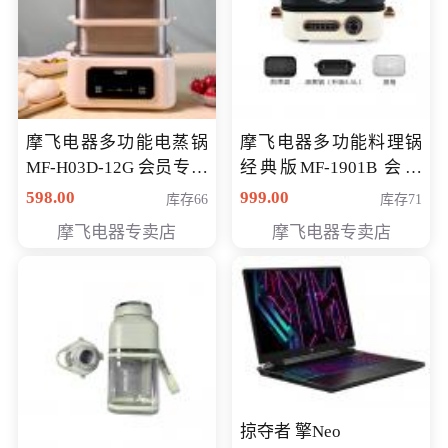
摩飞电器多功能电蒸锅
摩飞电器多功能料理锅
MF-H03D-12G 会员专享
经典版MF-1901B 会员
价398元
专享价399元
598.00
999.00
库存66
库存71
摩飞电器专卖店
摩飞电器专卖店
掠夺者 擎Neo