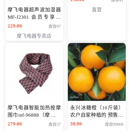
库存41
摩飞电器超声波加湿器
直营
MF-J2301 会员专享价
168元
229.00
库存97
摩飞电器专卖店
摩飞电器智能加热按摩
永兴冰糖橙（10斤装）
围巾mf-96888（摩飞电
农户自家种植的 预售10
器智能加热按摩围脖mf-
万斤 会员包邮专享价
279.00
39.99
库存37
库存99068
96888） 会员专享价168
29.99元