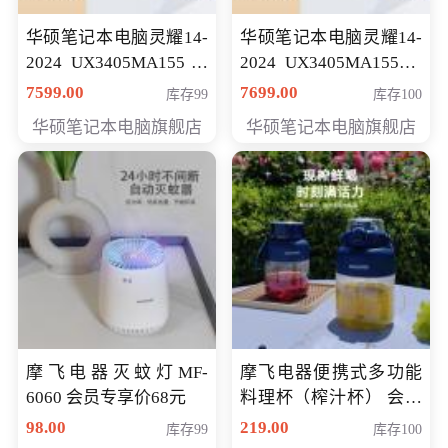
华硕笔记本电脑灵耀14-
华硕笔记本电脑灵耀14-
2024 UX3405MA155冰
2024 UX3405MA155夜
川银 oled 智慧轻薄本 会
空蓝 oled 智慧轻薄本 会
7599.00
7699.00
库存99
库存100
员专享价6898元
员专享价6998元
华硕笔记本电脑旗舰店
华硕笔记本电脑旗舰店
摩飞电器灭蚊灯MF-
摩飞电器便携式多功能
6060 会员专享价68元
料理杯（榨汁杯） 会员
专享价118元
98.00
219.00
库存99
库存100