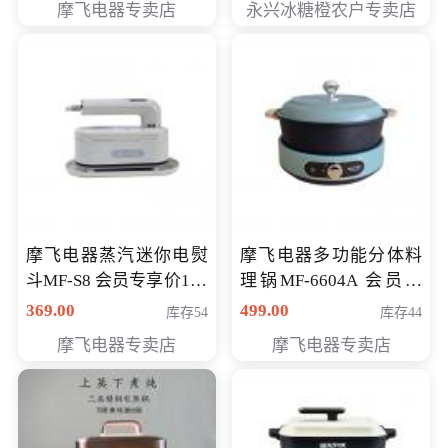
摩飞电器专卖店
永兴冰糖橙农户专卖店
元
摩飞电器蒸汽迷你电熨
摩飞电器多功能分体料
斗MF-S8 会员专享价168
理锅MF-6604A 会员专
元
享价288元
369.00
499.00
库存54
库存44
摩飞电器专卖店
摩飞电器专卖店