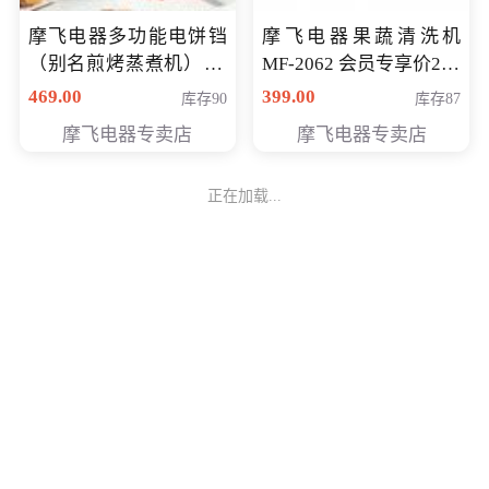
摩飞电器多功能电饼铛
摩飞电器果蔬清洗机
（别名煎烤蒸煮机） 型
MF-2062 会员专享价268
号MF-8888B 会员专享
元
469.00
399.00
库存90
库存87
价389元
摩飞电器专卖店
摩飞电器专卖店
正在加载...