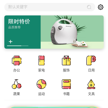
默认关键字
办公
家电
服饰
日用
蔬果
运动
书籍
文具