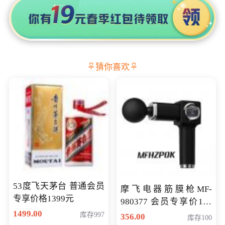
猜你喜欢
53度飞天茅台 普通会员
摩飞电器筋膜枪MF-
专享价格1399元
980377 会员专享价199
1499.00
元
库存997
356.00
库存100