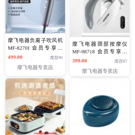
摩飞电器负离子吹风机
摩飞电器颈部按摩仪
MF-8270I 会员专享价
MF-98718 会员专享价
369元
499.00
库存90
299元
399.00
库存87
摩飞电器专卖店
摩飞电器专卖店