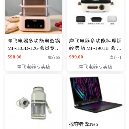
摩飞电器多功能电蒸锅
摩飞电器多功能料理锅
MF-H03D-12G 会员专享
经典版MF-1901B 会员
价398元
专享价399元
598.00
999.00
库存66
库存71
摩飞电器专卖店
摩飞电器专卖店
掠夺者 擎Neo