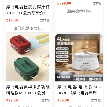
6799.00
库存0
摩飞电器便携式榨汁杯
湖南德香科技
MF-9803 会员专享价138
元
219.00
库存88
摩飞电器专卖店
摩飞电器豪华版多功能
摩飞电器电火锅MF-
料理锅MF1901B 会员专
HG30 （摩飞电器鸳鸯锅
享价668元
MF-HG30 ） 会员专享价
999.00
469.00
库存0
库存23
319元