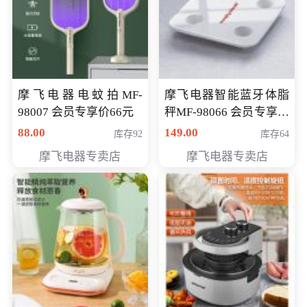
摩飞电器电蚊拍MF-
摩飞电器智能蓝牙体脂
98007 会员专享价66元
秤MF-98066 会员专享价
98元
88.00
149.00
库存92
库存64
摩飞电器专卖店
摩飞电器专卖店